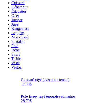
Cuissard
Débardeur
Étiquettes
Gilet
Jumper
Jupe
Kangourou
Legging
Non classé
Pantalon
Polo
Robe
Short
T-shirt
Veste
Veston
Cuissard rayé (avec robe tennis)
17.39
$
Polo jersey rayé turquoise et marine
28.70
$