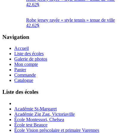
42.62
$
Robe jersey rayée « style tennis » tenue de ville
42.62
$
Navigation
Accueil
Liste des écoles
Galerie de photos
Mon compte
Panier
Commande
Catalogue
Liste des écoles
Académie St-Margaret
Académie Zig Zag, Victoriaville
École Montessori, Chelsea
École test Beauce
École Vision préscolaire et primaire Varennes