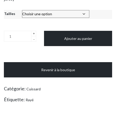
Tailles
quantité
+
Ajouter au panier
de
-
Cuissard
rayé
(avec
robe
Revenir à la boutique
tennis)
Catégorie:
Cuissard
Étiquette:
Rayé