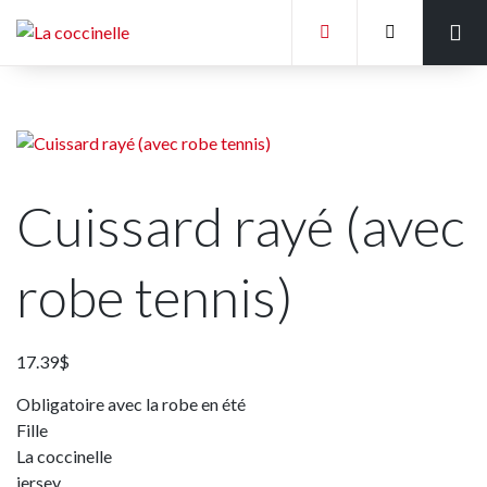
Accueil
Liste des écoles
Tableaux des mesures
Cuissard rayé (avec
Galerie de photos
Politique Générale
robe tennis)
17.39
$
Obligatoire avec la robe en été
Fille
La coccinelle
jersey