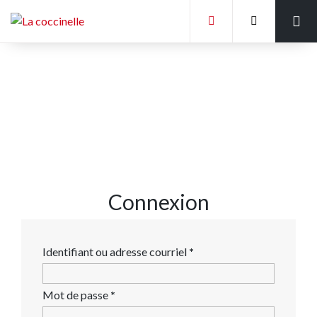
Accueil
Liste des écoles
Tableaux des mesures
Galerie de photos
Politique Générale
Connexion
Obligatoire
Identifiant ou adresse courriel
*
Obligatoire
Mot de passe
*