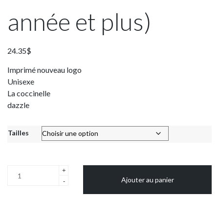
année et plus)
24.35
$
Imprimé nouveau logo
Unisexe
La coccinelle
dazzle
Tailles
quantité
+
Ajouter au panier
de
-
Short
marine
en