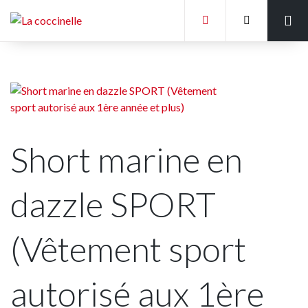
Accueil
Liste des écoles
Tableaux des mesures
Galerie de photos
Short marine en
Politique Générale
dazzle SPORT
(Vêtement sport
autorisé aux 1ère