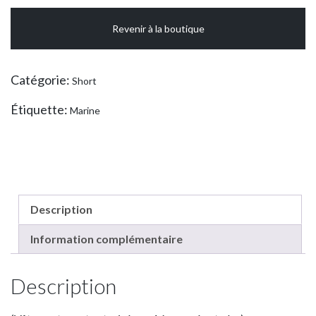
dazzle
Revenir à la boutique
SPORT
(Vêtement
sport
Catégorie:
Short
autorisé
aux
Étiquette:
Marine
1ère
année
et
plus)
Description
Information complémentaire
Description