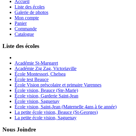
Accueil
Liste des écoles
Galerie de photos
Mon compte
Panier
Commande
Catalogue
Liste des écoles
Académie St-Margaret
Académie Zig Zag, Victoriaville
École Montessori, Chelsea
École test Beauce
École Vision préscolaire et primaire Varennes
École vision, Beauce (Ste-Marie)
École vision, Garderie Saint-Jean
École vision, Saguenay
École vision, Saint-Jean (Maternelle 4ans à 6e année)
La petite école vision, Beauce (St-Georges)
La petite école vision, Saguenay
Nous Joindre