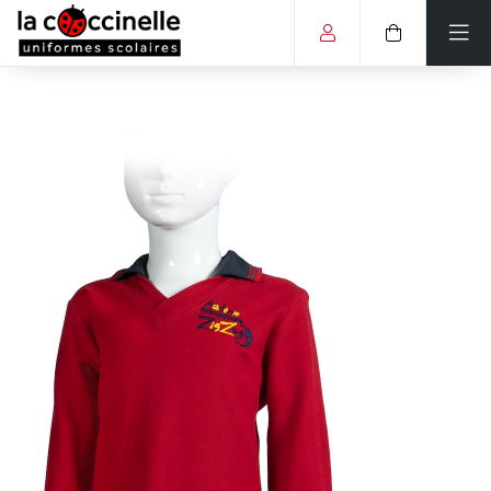
Accueil
Liste des écoles
Tableaux des mesures
Galerie de photos
Politique Générale