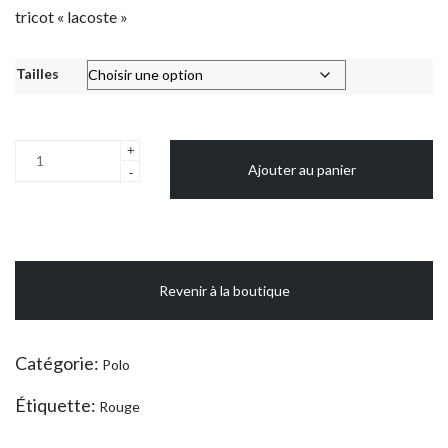
tricot « lacoste »
Tailles
quantité
+
Ajouter au panier
de
-
Polo
col
en
V
Revenir à la boutique
rouge,
manches
longues
Catégorie:
Polo
Étiquette:
Rouge