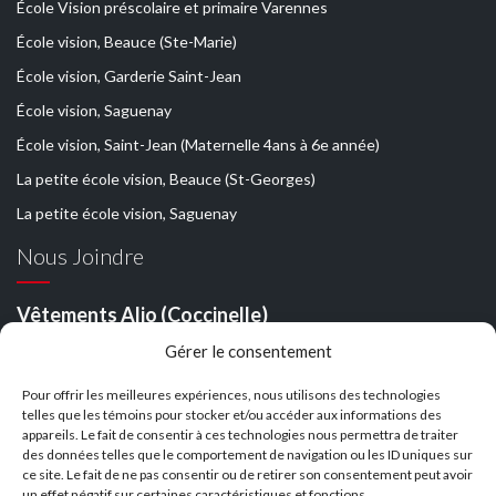
École Vision préscolaire et primaire Varennes
École vision, Beauce (Ste-Marie)
École vision, Garderie Saint-Jean
École vision, Saguenay
École vision, Saint-Jean (Maternelle 4ans à 6e année)
La petite école vision, Beauce (St-Georges)
La petite école vision, Saguenay
Nous Joindre
Vêtements Aljo (Coccinelle)
Johanne Poulin
Gérer le consentement
1-256 rue Armand Majeau,
Pour offrir les meilleures expériences, nous utilisons des technologies
St-Roch de L’Achigan
telles que les témoins pour stocker et/ou accéder aux informations des
appareils. Le fait de consentir à ces technologies nous permettra de traiter
Tél: 1 450 588-5880
des données telles que le comportement de navigation ou les ID uniques sur
ce site. Le fait de ne pas consentir ou de retirer son consentement peut avoir
Cell: 1 514 588-2286
un effet négatif sur certaines caractéristiques et fonctions.