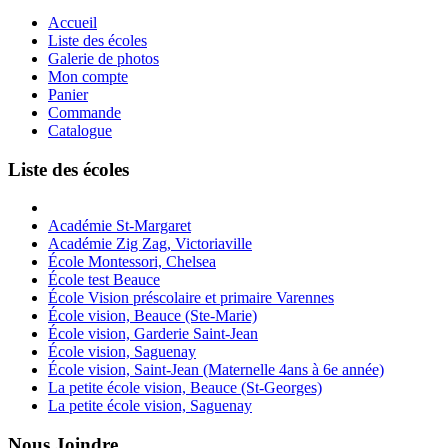
Accueil
Liste des écoles
Galerie de photos
Mon compte
Panier
Commande
Catalogue
Liste des écoles
Académie St-Margaret
Académie Zig Zag, Victoriaville
École Montessori, Chelsea
École test Beauce
École Vision préscolaire et primaire Varennes
École vision, Beauce (Ste-Marie)
École vision, Garderie Saint-Jean
École vision, Saguenay
École vision, Saint-Jean (Maternelle 4ans à 6e année)
La petite école vision, Beauce (St-Georges)
La petite école vision, Saguenay
Nous Joindre