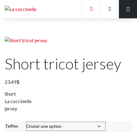
Accueil
Liste des écoles
Tableaux des mesures
Short tricot jersey
Galerie de photos
Politique Générale
23.49
$
Short
La coccinelle
jersey
Tailles