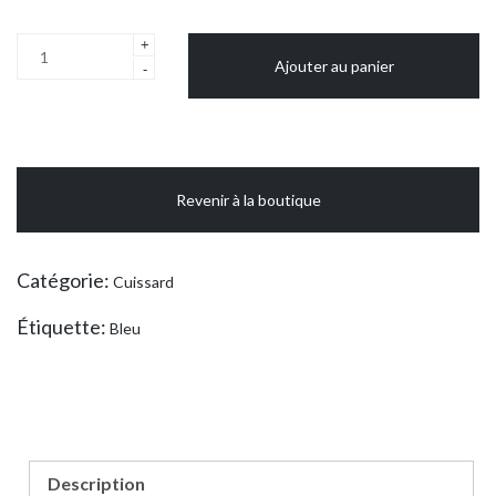
quantité
+
Ajouter au panier
de
-
Short
tricot
jersey
Revenir à la boutique
Catégorie:
Cuissard
Étiquette:
Bleu
Description