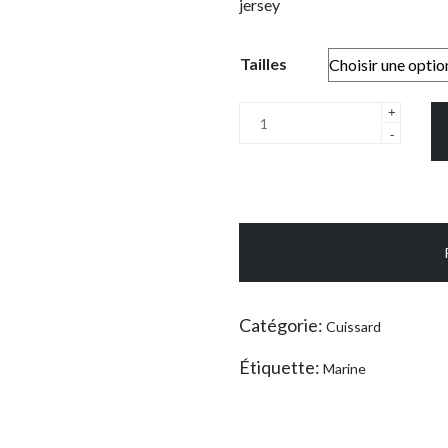
jersey
Tailles
quantité
+
de
-
Cuissard
marine
(avec
robe
tennis
marine)
Catégorie:
Cuissard
Étiquette:
Marine