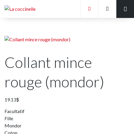
Accueil
Liste des écoles
Tableaux des mesures
Collant mince
Galerie de photos
Politique Générale
rouge (mondor)
19.13
$
Facultatif
Fille
Mondor
Coton