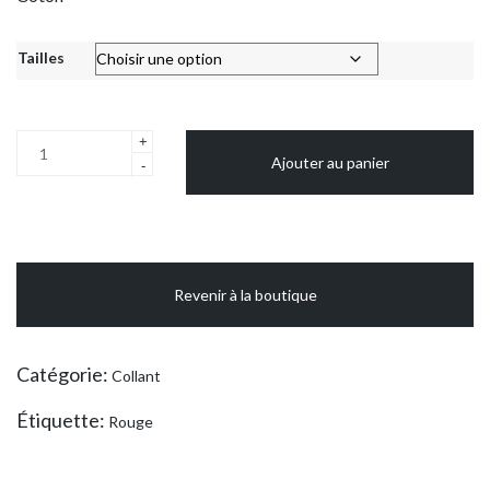
Tailles
quantité
+
Ajouter au panier
de
-
Collant
mince
rouge
(mondor)
Revenir à la boutique
Catégorie:
Collant
Étiquette:
Rouge