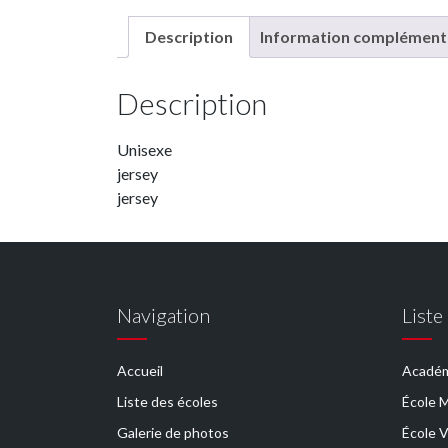
Description
Information complément
Description
Unisexe
jersey
jersey
Navigation
Liste
Accueil
Académ
Liste des écoles
École 
Galerie de photos
École V