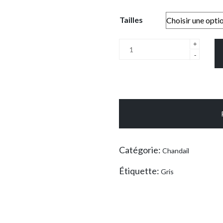
Tailles
quantité
+
de
-
Chandail
manches
longues
jersey
gris
Catégorie:
Chandail
Étiquette:
Gris