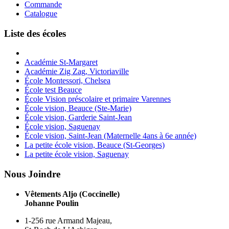
Commande
Catalogue
Liste des écoles
Académie St-Margaret
Académie Zig Zag, Victoriaville
École Montessori, Chelsea
École test Beauce
École Vision préscolaire et primaire Varennes
École vision, Beauce (Ste-Marie)
École vision, Garderie Saint-Jean
École vision, Saguenay
École vision, Saint-Jean (Maternelle 4ans à 6e année)
La petite école vision, Beauce (St-Georges)
La petite école vision, Saguenay
Nous Joindre
Vêtements Aljo (Coccinelle)
Johanne Poulin
1-256 rue Armand Majeau,