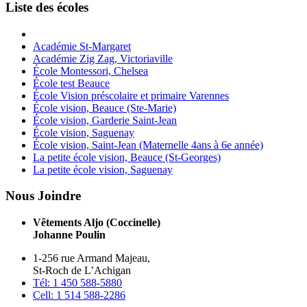
Liste des écoles
Académie St-Margaret
Académie Zig Zag, Victoriaville
École Montessori, Chelsea
École test Beauce
École Vision préscolaire et primaire Varennes
École vision, Beauce (Ste-Marie)
École vision, Garderie Saint-Jean
École vision, Saguenay
École vision, Saint-Jean (Maternelle 4ans à 6e année)
La petite école vision, Beauce (St-Georges)
La petite école vision, Saguenay
Nous Joindre
Vêtements Aljo (Coccinelle)
Johanne Poulin
1-256 rue Armand Majeau,
St-Roch de L’Achigan
Tél: 1 450 588-5880
Cell: 1 514 588-2286